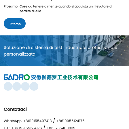
Prossimo:
Cose da tenere a mente quando si acquista un rilevatore di
perdite di elio
Ritorno
Soluzione di sistema di test industriale professionale
personalizzata
Contattaci
/
WhatsApp: +8619155497418
+8619955124176
/
TEL.: +86 199 5512 4176
+86 17354008391