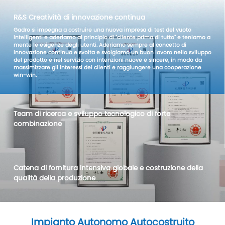
R&S Creatività di innovazione continua
Gadro si impegna a costruire una nuova impresa di test del vuoto
intelligenti e aderiamo al principio di "cliente prima di tutto" e teniamo a
mente le esigenze degli utenti. Aderiamo sempre al concetto di
innovazione continua e svolta e svolgiamo un buon lavoro nello sviluppo
del prodotto e nel servizio con intenzioni nuove e sincere, in modo da
massimizzare gli interessi dei clienti e raggiungere una cooperazione
win-win.
Team di ricerca e sviluppo tecnologico di forte
combinazione
Catena di fornitura intensiva globale e costruzione della
qualità della produzione
Impianto Autonomo Autocostruito