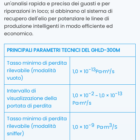
un'analisi rapida e precisa dei guasti e per
riparazioni in loco; si abbinano al sistema di
recupero dell'elio per potenziare le linee di
produzione intelligenti in modo efficiente ed
economico.
PRINCIPALI PARAMETRI TECNICI DEL GHLD-300M
Tasso minimo di perdita
-13
rilevabile (modalità
1,0 × 10
Pa·m³/s
vuoto)
Intervallo di
-2
-13
1,0 × 10
~ 1,0 × 10
visualizzazione della
Pa·m³/s
portata di perdita
Tasso minimo di perdita
-9
3
rilevabile (modalità
1,0 × 10
Pa·m
/S
sniffer)