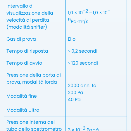
Intervallo di
-2
-
1,0 × 10
~ 1,0 × 10
visualizzazione della
9
velocità di perdita
Pa·m³/s
(modalità sniffer)
Gas di prova
Elio
Tempo di risposta
≤ 0,2 secondi
Tempo di avvio
≤ 120 secondi
Pressione della porta di
prova, modalità lorda
2000 anni fa
200 Pa
Modalità fine
40 Pa
Modalità Ultra
Pressione interna del
-3
tubo dello spettrometro
3 × 10
Papà