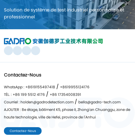
Solution de système de test industriel personnalisé et
professionnel
Contactez-Nous
/
WhatsApp : +8619155497418
+8619955124176
/
TÉL. : +86 199 5512 4176
+86 17354008391
/
Courriel : holden@gadrodetection.com
bella@gadro-tech.com
AJOUTER : 8e étage, bâtiment K5, phase II, Zhong'an Chuanggu, zone de
haute technologie, ville de Hefei, province de l'Anhui
Contactez-Nous