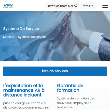
Langue
Système De Service
Maison
Système de service
liste de services
L'exploitation et la
Garantie de
maintenance AR à
formation
distance incluent
Système de formation des
nouveaux employés de
prise en charge du contrôle à
l'entreprise
distance des programmes, ainsi