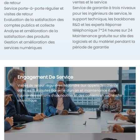
ventes et le service
de retour
Service de garantie à trois niveaux
Service porte-à-porte régulier et
pour les ingénieurs de service, le
visites de retour
support technique, les backbones
Evaluation de la satisfaction des
R&D et les experts Réponse
comptes publics et collecte
téléphonique 7*24 heures sur 24
Analyse et amélioration de la
Maintenance gratuite sur site des
satisfaction des produits
logiciels et du matériel pendant la
Gestion et amélioration des
période de garantie
services numériques
Engagement De Service
Visites de retour régulières Répondre aux appels des clients
dans les 15 minutes Garantie d'un an et maintenance à vie
Fournir des conseils d'application et des conseils en recherche
scientifique