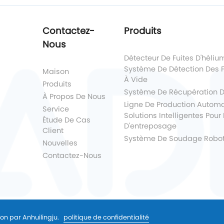
Contactez-
Produits
Nous
Détecteur De Fuites D'héliu
Système De Détection Des 
Maison
À Vide
Produits
Système De Récupération D
À Propos De Nous
Ligne De Production Autom
Service
Solutions Intelligentes Pou
Étude De Cas
D'entreposage
Client
Système De Soudage Robot
Nouvelles
Contactez-Nous
ion par Anhuilingju.
politique de confidentialité