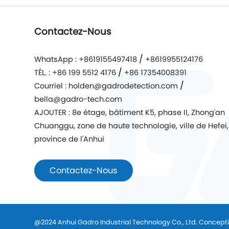
Contactez-Nous
/
WhatsApp : +8619155497418
+8619955124176
/
TÉL. : +86 199 5512 4176
+86 17354008391
/
Courriel : holden@gadrodetection.com
bella@gadro-tech.com
AJOUTER : 8e étage, bâtiment K5, phase II, Zhong'an
Chuanggu, zone de haute technologie, ville de Hefei,
province de l'Anhui
Contactez-Nous
@2024 Anhui Gadro Industrial Technology Co., Ltd. Concept