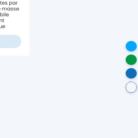
ites par
e masse
bile
nt
ue