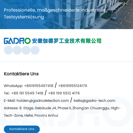
Professionelle, maßgeschneiderte industrielle
Testsystemlösung
Kontaktiere Uns
/
WhatsApp: +8619155497418
+8619955124176
/
Tel.: +86 191 5549 7418
+86 199 5512 4176
/
E-Mail: holden@gadrodetection.com
bella@gadro-tech.com
Adresse: 8. Etage, Gebäude J4, Phase II, Zhong'an Chuanggu, High-
Tech-Zone, Hefei, Provinz Anhui
Kontaktiere Uns