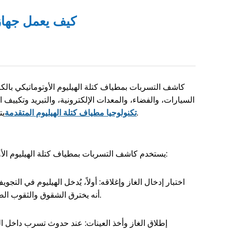
كيف يعمل جهاز
كاشف التسربات بمطياف كتلة الهيليوم الأوتوماتيكي با
السيارات، والفضاء، والمعدات الإلكترونية، والتبريد وتكييف
يتميز بحساسية عالية ودقة عالية وأتمتة عالية، مما يُحسّن كفاءة ودقة الكشف في عملية الإنتاج بشكل فعال، ويضمن جودة المنتجات.
تكنولوجيا مطياف كتلة الهيليوم المتقدمة
يستخدم كاشف التسربات بمطياف كتلة الهيليوم الأوتوماتيكي بالكامل الهيليوم كغاز كاشف، ويحلل الغاز المتسرب عبر مطياف كتلة. ويمكن تقسيم مبدأ عمله إلى عدة خطوات رئيسية:
اختبار إدخال الغاز وإغلاقه: أولاً، يُدخل الهيليوم في الت
أنه يخترق الشقوق والثقوب الصغيرة بسرعة. لذلك، يُعد غازًا مثاليًا للكشف. بعد ملء المنتج أو المكون المراد اختباره بالهيليوم، يجب إغلاق البيئة المحيطة به بإحكام.
إطلاق الغاز وأخذ العينات: عند حدوث تسرب داخل ال