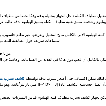
م تحليل مطياف الكتلة داخل الجهاز بتحليله بدقة وفقًا لخصائص مطياف 
لة الهيليوم الآلي بالكامل نتائج التحليل ويعرضها عبر نظام حاسوبي. ي
استنتاجات سريعة حول مطابقته للمعايير، وضبط معلمات الجهاز حسب الحاجة لتحسين عملية الإنتاج.
مزايا ج
ي بالكامل أن يلعب دورًا هامًا في العديد من الصناعات، وخاصةً في ال
ية، لذلك يمكن اكتشاف حتى أصغر تسرب بدقة بواسطة
كاشف تسرب مطياف
ساسية الكشف عادةً إلى 1×10^-11 ملي بار·لتر/ثانية، وهو ما يتجاوز بكثير الأنواع الأخرى من معدات الكشف عن التسرب.