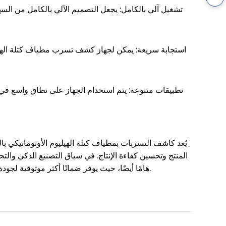
تشغيل آلي بالكامل: يجعل التصميم الآلي بالكامل من ال
استجابة سريعة: يمكن لجهاز كشف تسرب مطياف كتلة الهيل
تطبيقات متنوعة: يتم استخدام الجهاز على نطاق واسع في 
يُعد كاشف التسربات بمطياف كتلة الهيليوم الأوتوماتيكي با
المنتج وتحسين كفاءة الإنتاج. في سياق التصنيع الذكي وال
هامًا أيضًا، حيث يوفر ضمانًا أكثر موثوقية لجودة المنتج. إذا كنت تبحث عن كاشف تسرب آلي بالكامل بتقنية مطياف كتلة الهيليوم، فعال ودقيق وذكي، يُرجى استشارة آنهوي جادرو.