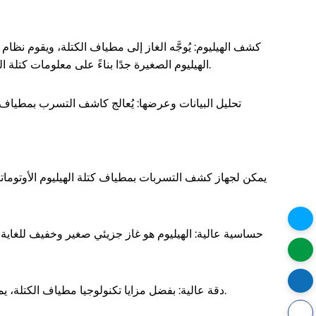
كشف الهيليوم: يُوجَّه الغاز إلى مطياف الكتلة، ويقوم نظا
الهيليوم الصغيرة جدًا بناءً على معلومات كتلة الهيليوم وشحنته. تتميز تقنية مطياف الكتلة بتمييز الهيليوم بدقة عالية عن الغازات الأخرى، مما يضمن اكتشاف حتى أصغر التسريبات.
تحليل البيانات وعرضها: يُعالج كاشف التسرب بمطياف كت
يمكن لجهاز كشف التسربات بمطياف كتلة الهيليوم الأوتوماتيك
حساسية عالية: الهيليوم هو غاز جزيئي صغير وخفيف للغا
أن تصل ح
دقة عالية: بفضل مزايا تكنولوجيا مطياف الكتلة، يمكن لجهاز كشف تسرب مطياف كتلة الهيليوم قياس التسربات الصغيرة للغاية بدقة، مما يضمن الدقة العالية وموثوقية نتائج الاختبار.