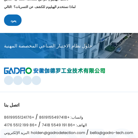
لماذا نستخدم الهيليوم للكشف عن التسربات؟
التالي:
يعود
حلول نظام الاختبار الصناعي المخصصة المهنية
اتصل بنا
/
واتساب: +8619155497418
+8619955124176
/
الهاتف: +86 191 5549 7418
+86 199 5512 4176
/
bella@gadro-tech.com
البريد الإلكتروني: holden@gadrodetection.com