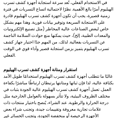
في الاستخدام الفعلي، تُعد سرعة استجابة أجهزة كشف تسرب
الهيليوم أمرًا بالغ الأهمية. نظرًا لاحتمالية اتساع التسربات في فترة
زمنية قصيرة، يجب أن تكون أجهزة كشف تسرب الهيليوم قادرة
على الاستجابة السريعة وتوفير بيانات فورية. وهذا مهم بشكل
خاص لبعض الصناعات عالية المخاطر (مثل تصنيع الإلكترونيات
والمعدات الطبية، إلخ)، حيث يمكنها منع حوادث السلامة الناجمة
عن التسربات بفعالية. لذلك، من المهم جدًا اختيار جهاز كشف
تسرب الهيليوم يتميز بزمن استجابة قصير وأداء قوي في الوقت
الفعلي.
استقرار ومتانة أجهزة كشف تسرب الهيليوم
غالبًا ما تتطلب أجهزة كشف تسرب الهيليوم استخدامًا طويل الأمد
بكثافة عالية، لذا فإن ثباتها ومتانتها يرتبطان ارتباطًا مباشرًا بكفاءة
العمل. تعمل أجهزة كشف تسرب الهيليوم عالية الجودة بثبات في
مختلف الظروف البيئية، ولا تتأثر بسهولة بالعوامل الخارجية مثل
درجة الحرارة والرطوبة. عند الشراء، يُنصح باختيار منتجات ذات
علامات تجارية معروفة وتقييمات جيدة، وتجنب شراء بعض
الأجهزة الرخيصة أو منخفضة الجودة، وتجنب الخسائر غير