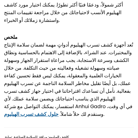
أكثر شمولاً، ودعمًا فنيًا أكثر تطورًا. يمكنك اختيار مورد كاشف
الهيليوم الأنسب لاحتياجاتك من خلال مراجعة تقييمات المنتج
واستشارة زملائك أو الخبراء.
ملخص
تُعد أجهزة كشف تسرب الهيليوم أدواتٍ مهمة لضمان سلامة الإنتاج
والمختبرات. عند الشراء، بالإضافة إلى الاهتمام بالحساسية ونطاق
الكشف وسرعة الاستجابة، يجب مراعاة استقرار الجهاز وسهولة
صيانته وسهولة تشغيله وفعاليته من حيث التكلفة. من خلال
الخيارات العلمية والمعقولة، يمكنك ليس فقط تحسين كفاءة
عملك، بل أيضًا تقليل مخاطر السلامة الناجمة عن تسرب الهيليوم
بفعالية. نأمل أن تساعدك اقتراحاتنا في اختيار جهاز كشف تسرب
الهيليوم الذي يناسب احتياجاتك ويضمن سلامة عملك. لأي
استفسار، يمكنك التواصل مع شركة Anhui Gadro في أي وقت،
.
وسنقدم لك حلاً شاملاً.
حلول كشف تسرب الهيليوم
كاشف الهيليوم: مرافق للسلامة الصناعية
سابق: